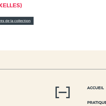
e
XELLES)
ts de la collection
s
he
ACCUEIL
PRATIQU