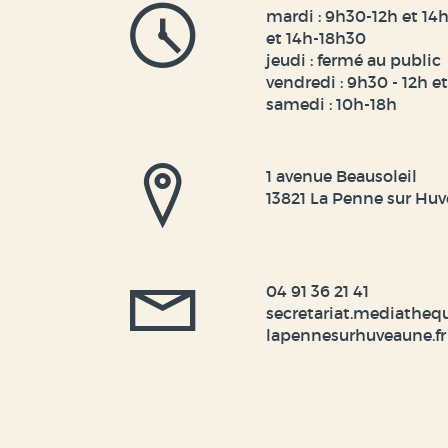
(Nouvelle
mardi : 9h30-12h et 14h
fenêtre)
et 14h-18h30
jeudi : fermé au public
vendredi : 9h30 - 12h e
samedi : 10h-18h
1 avenue Beausoleil
13821 La Penne sur Hu
04 91 36 21 41
secretariat.mediatheq
lapennesurhuveaune.fr