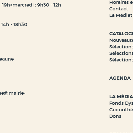
Horaires e
-19h>mercredi : 9h30 - 12h
Contact
La Médiat
t 14h - 18h30
CATALOG
Nouveaut
Sélections
Sélections
veaune
Sélection
AGENDA
ue@mairie-
LA MÉDI
Fonds Dy
Grainoth
Dons