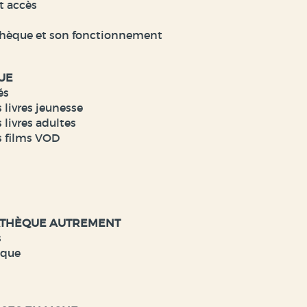
t accès
hèque et son fonctionnement
UE
és
 livres jeunesse
 livres adultes
s films VOD
ATHÈQUE AUTREMENT
s
èque