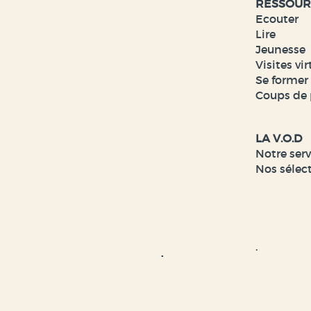
RESSOUR
Ecouter
Lire
Jeunesse
Visites vir
Se former
Coups de 
LA V.O.D
Notre ser
Nos sélec
.
.