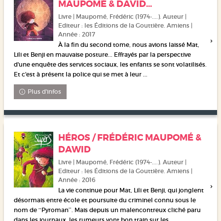
MAUPOMÉ & DAVID...
Livre | Maupomé, Frédéric (1974-....). Auteur |
Editeur : les Éditions de la Gouttière. Amiens |
Année : 2017
À la fin du second tome, nous avions laissé Mat,
Lili et Benji en mauvaise posture... Effrayés par la perspective
d'une enquête des services sociaux, les enfants se sont volatilisés.
Et c'est à présent la police qui se met à leur ...
Plus d'infos
HÉROS / FRÉDÉRIC MAUPOMÉ &
DAWID
Livre | Maupomé, Frédéric (1974-....). Auteur |
Editeur : les Éditions de la Gouttière. Amiens |
Année : 2016
La vie continue pour Mat, Lili et Benji, qui jonglent
désormais entre école et poursuite du criminel connu sous le
nom de ‘‘Pyroman’’. Mais depuis un malencontreux cliché paru
dans les journaux, les rumeurs vont bon train sur les ...