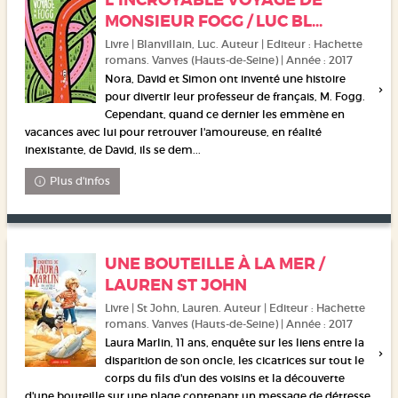
L'INCROYABLE VOYAGE DE
MONSIEUR FOGG / LUC BL...
Livre | Blanvillain, Luc. Auteur | Editeur : Hachette
romans. Vanves (Hauts-de-Seine) | Année : 2017
Nora, David et Simon ont inventé une histoire
pour divertir leur professeur de français, M. Fogg.
Cependant, quand ce dernier les emmène en
vacances avec lui pour retrouver l'amoureuse, en réalité
inexistante, de David, ils se dem...
Plus d'infos
UNE BOUTEILLE À LA MER /
LAUREN ST JOHN
Livre | St John, Lauren. Auteur | Editeur : Hachette
romans. Vanves (Hauts-de-Seine) | Année : 2017
Laura Marlin, 11 ans, enquête sur les liens entre la
disparition de son oncle, les cicatrices sur tout le
corps du fils d'un des voisins et la découverte
d'une bouteille sur une plage contenant un message de détresse.