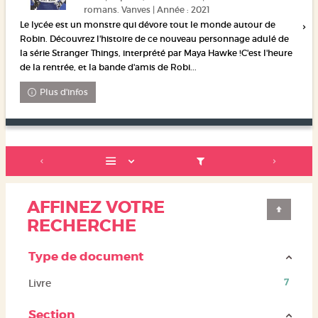
romans. Vanves | Année : 2021
Le lycée est un monstre qui dévore tout le monde autour de
Robin. Découvrez l'histoire de ce nouveau personnage adulé de
la série Stranger Things, interprété par Maya Hawke !C'est l'heure
de la rentrée, et la bande d'amis de Robi...
Plus d'infos
AFFINEZ VOTRE
RECHERCHE
Type de document
(7
Livre
7
résultats)
(Cliquer
Section