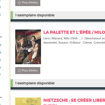
Plus d'infos
8
6
1 exemplaire disponible
LA PALETTE ET L'ÉPÉE / MIL
Livre | Manara, Milo (1945-....) - Dessinateur 
dessinées. Auteur | Editeur : Glénat. Grenobl
6
4
8
8
Plus d'infos
7
1 exemplaire disponible
NIETZSCHE : SE CRÉER LIBER