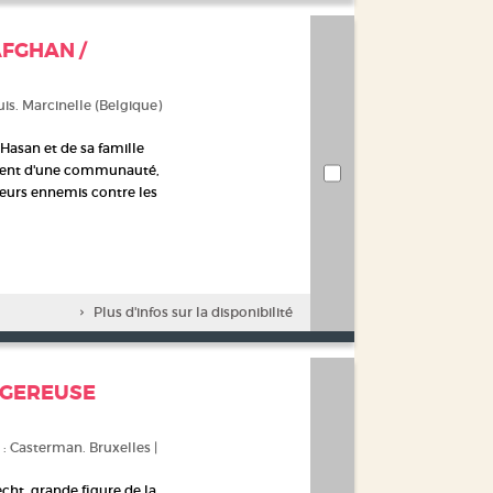
AFGHAN /
uis. Marcinelle (Belgique)
asan et de sa famille
ment d'une communauté,
leurs ennemis contre les
Plus d'infos sur la disponibilité
NGEREUSE
 : Casterman. Bruxelles |
cht, grande figure de la