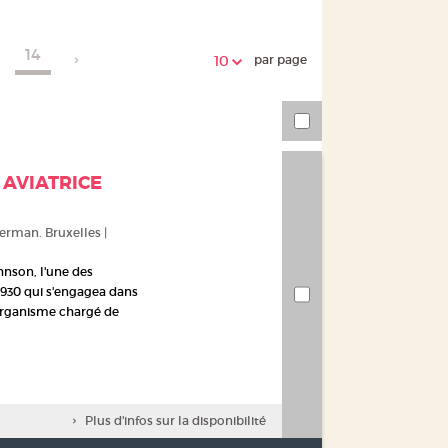
l'URL
de
de
vos
14
par page
10
la
recherches
recherche
 AVIATRICE
sterman. Bruxelles |
ohnson, l'une des
 1930 qui s'engagea dans
 organisme chargé de
Plus d'infos sur la disponibilité