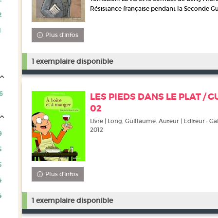
Résistance française pendant la Seconde G
2
1
Plus d'infos
1 exemplaire disponible
6
LES PIEDS DANS LE PLAT / 
02
Livre | Long, Guillaume. Auteur | Editeur : Ga
2012
9
5
5
Plus d'infos
4
4
1 exemplaire disponible
s)