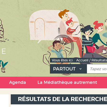
Vous êtes ici :
Accueil
/
Résultats
PARTOUT
e
Agenda
La Médiathèque autrement
RÉSULTATS DE LA RECHERCH