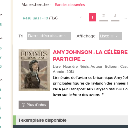
Ma recherche :
Bandes dessinées
2
3
1
...
/ 136
Résultats
1
-
10
6
Date : décroissant
Liste
Tri :
Affichage :
3
AMY JOHNSON : LA CÉLÈBRE
7
PARTICIPE ...
6
Livre | Hautière, Régis. Auteur | Editeur : Ca
Année : 2013
L'itinéraire de l'aviatrice britannique Amy J
principales figures de l'aviation des années
l'ATA (Air Transport Auxiliary) en mai 1940,
9
livrer sur le front des avions. E...
7
Plus d'infos
6
4
1 exemplaire disponible
4