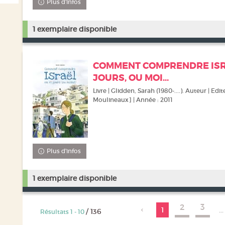
Plus d'infos
1 exemplaire disponible
COMMENT COMPRENDRE ISR
JOURS, OU MOI...
Livre | Glidden, Sarah (1980-....). Auteur | Edite
Moulineaux] | Année : 2011
Plus d'infos
1 exemplaire disponible
2
3
1
...
/ 136
Résultats
1
-
10