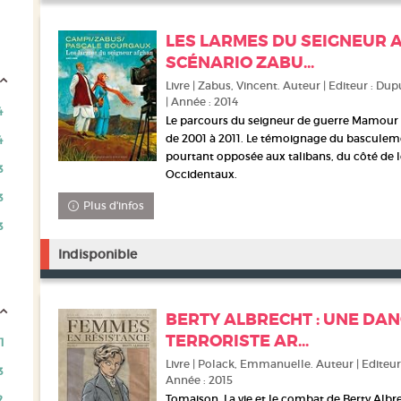
LES LARMES DU SEIGNEUR 
SCÉNARIO ZABU...
Livre | Zabus, Vincent. Auteur | Editeur : Dup
| Année : 2014
4
Le parcours du seigneur de guerre Mamour H
de 2001 à 2011. Le témoignage du bascule
4
pourtant opposée aux talibans, du côté de 
3
Occidentaux.
3
Plus d'infos
3
Indisponible
BERTY ALBRECHT : UNE DA
TERRORISTE AR...
1
Livre | Polack, Emmanuelle. Auteur | Editeur
3
Année : 2015
Tomaison. La vie et le combat de Berty Albre
2