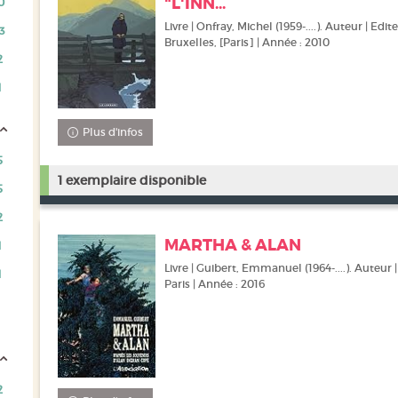
"L'INN...
0
Livre | Onfray, Michel (1959-....). Auteur | Edi
3
Bruxelles, [Paris] | Année : 2010
2
1
Plus d'infos
5
1 exemplaire disponible
5
2
MARTHA & ALAN
1
Livre | Guibert, Emmanuel (1964-....). Auteur |
1
Paris | Année : 2016
2