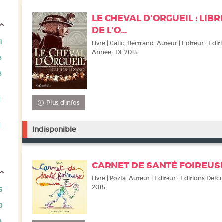
LE CHEVAL D'ORGUEIL : LI
DE L'O...
1
Livre | Galic, Bertrand. Auteur | Editeur : Edit
Année : DL 2015
3
3
he)
1
Plus d'infos
1
Indisponible
CARNET DE SANTÉ FOIREUSE
Livre | Pozla. Auteur | Editeur : Editions Delco
2015
5
0
9