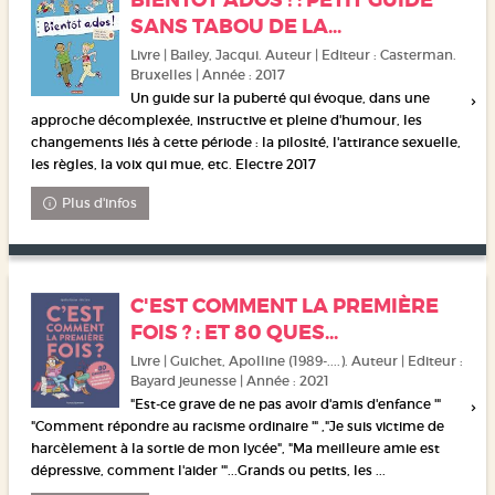
BIENTÔT ADOS ! : PETIT GUIDE
SANS TABOU DE LA...
Livre | Bailey, Jacqui. Auteur | Editeur : Casterman.
Bruxelles | Année : 2017
Un guide sur la puberté qui évoque, dans une
approche décomplexée, instructive et pleine d'humour, les
changements liés à cette période : la pilosité, l'attirance sexuelle,
les règles, la voix qui mue, etc. Electre 2017
Plus d'infos
C'EST COMMENT LA PREMIÈRE
FOIS ? : ET 80 QUES...
Livre | Guichet, Apolline (1989-....). Auteur | Editeur :
Bayard jeunesse | Année : 2021
"Est-ce grave de ne pas avoir d'amis d'enfance '"
"Comment répondre au racisme ordinaire '" ,"Je suis victime de
harcèlement à la sortie de mon lycée", "Ma meilleure amie est
dépressive, comment l'aider '"...Grands ou petits, les ...