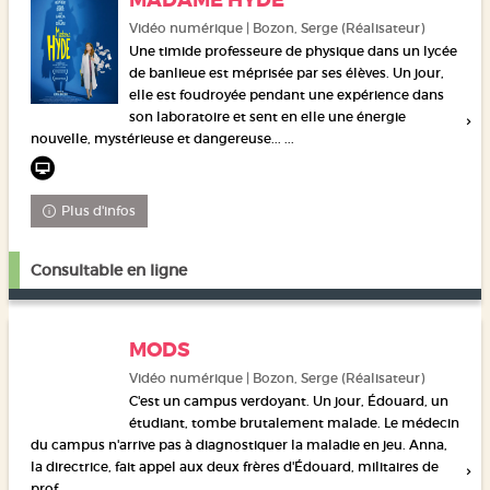
MADAME HYDE
Vidéo numérique | Bozon, Serge (Réalisateur)
Une timide professeure de physique dans un lycée
de banlieue est méprisée par ses élèves. Un jour,
elle est foudroyée pendant une expérience dans
son laboratoire et sent en elle une énergie
nouvelle, mystérieuse et dangereuse... ...
Plus d'infos
Consultable en ligne
MODS
Vidéo numérique | Bozon, Serge (Réalisateur)
C'est un campus verdoyant. Un jour, Édouard, un
étudiant, tombe brutalement malade. Le médecin
du campus n'arrive pas à diagnostiquer la maladie en jeu. Anna,
la directrice, fait appel aux deux frères d'Édouard, militaires de
prof...