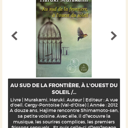
AU SUD DE LA FRONTIÈRE, À L'OUEST DU
SOLEIL /...
Livre | Murakami, Haruki. Auteur | Editeur : A vue
d'oeil. Cergy-Pontoise (Val-d'Oise) | Année : 2012
A douze ans, Hajime rencontre Shimamoto-san,
sa petite voisine. Avec elle, il d?ecouvre la
musique, les sourires complices, les premiers
frissons sensuels... Et puis celle-ci d?em?enage,