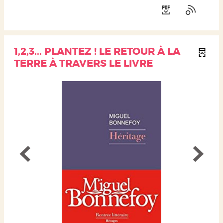
1,2,3... PLANTEZ ! LE RETOUR À LA
TERRE À TRAVERS LE LIVRE