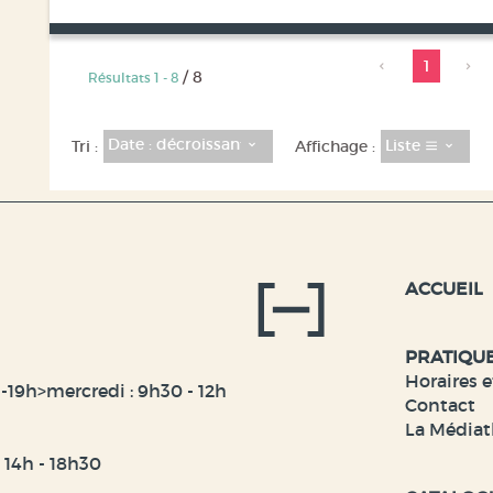
1
/ 8
Résultats
1
-
8
Date : décroissant
Liste
Tri :
Affichage :
ACCUEIL
PRATIQU
Horaires e
-19h>mercredi : 9h30 - 12h
Contact
La Médiat
t 14h - 18h30