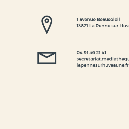
1 avenue Beausoleil
13821 La Penne sur Hu
04 91 36 21 41
secretariat.mediatheq
lapennesurhuveaune.fr