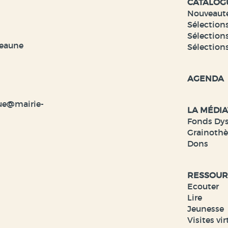
CATALOG
Nouveaut
Sélections
Sélections
veaune
Sélection
AGENDA
ue@mairie-
LA MÉDI
Fonds Dy
Grainoth
Dons
RESSOUR
Ecouter
Lire
Jeunesse
Visites vir