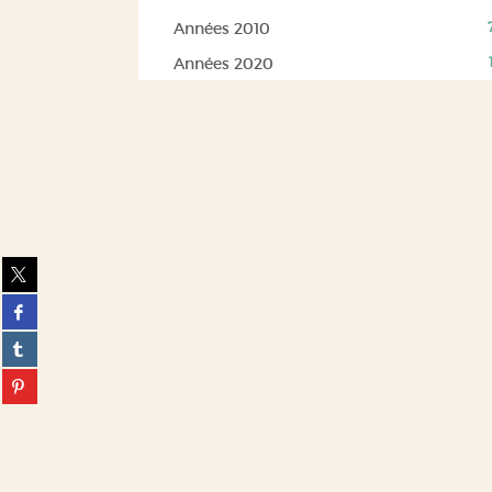
et
pour
la
relancer
ajouter
(7
Années 2010
recherche)
la
le
résultats)
(1
Années 2020
recherche)
filtre
(Cliquer
résultats)
et
pour
(Cliquer
relancer
ajouter
pour
la
le
ajouter
recherche)
filtre
le
et
filtre
relancer
et
la
relancer
recherche)
la
Partager
recherche)
sur
Partager
twitter
sur
(Nouvelle
Partager
facebook
fenêtre)
sur
(Nouvelle
Partager
tumblr
fenêtre)
sur
(Nouvelle
pinterest
fenêtre)
(Nouvelle
fenêtre)