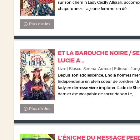
sur son chemin Lady Cecily Alistair, accom
chaperonnes. La jeune femme, en dé...
Plus d'infos
ET LA BAROUCHE NOIRE / S
LUCIE A...
Livre | Blasco, Serena. Auteur | Editeur : Jung
Depuis son adolescence, Enola holmes mè
indépendante en plein coeur de Londres. Un
lady en détresse vient implorer l'aide de S
dernier est incapable de sortir de son lit,...
Plus d'infos
L'ÉNIGME DU MESSAGE PER