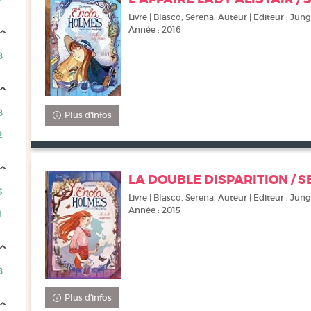
Livre | Blasco, Serena. Auteur | Editeur : Jungl
Année : 2016
8
8
Plus d'infos
2
LA DOUBLE DISPARITION / 
5
Livre | Blasco, Serena. Auteur | Editeur : Jungl
Année : 2015
1
8
Plus d'infos