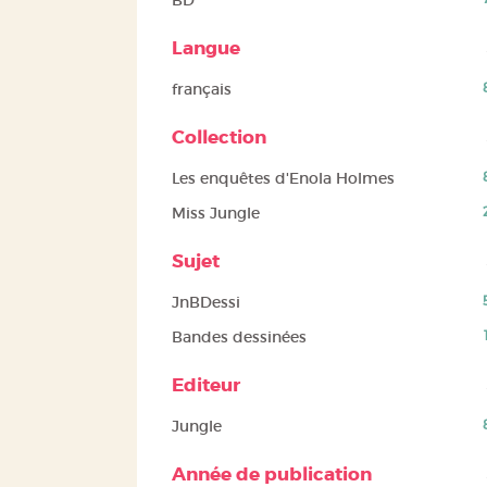
BD
recherche)
la
le
résultats)
recherche)
filtre
(Cliquer
Langue
et
pour
relancer
ajouter
(8
français
la
le
résultats)
recherche)
filtre
(Cliquer
Collection
et
pour
relancer
ajouter
(8
Les enquêtes d'Enola Holmes
la
le
résultats)
(2
Miss Jungle
recherche)
filtre
(Cliquer
résultats)
et
pour
(Cliquer
Sujet
relancer
ajouter
pour
la
le
ajouter
(5
JnBDessi
recherche)
filtre
le
résultats)
et
(1
Bandes dessinées
filtre
(Cliquer
relancer
résultats)
et
pour
la
(Cliquer
Editeur
relancer
ajouter
recherche)
pour
la
le
ajouter
(8
Jungle
recherche)
filtre
le
résultats)
et
filtre
(Cliquer
Année de publication
relancer