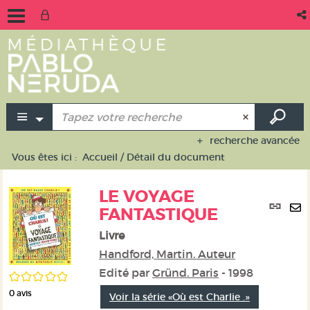
recherche avancée
Vous êtes ici :
Accueil
/
Détail du document
LE VOYAGE
Lie
FANTASTIQUE
per
En
(No
Livre
pa
fen
ma
Handford, Martin. Auteur
Edité par
Gründ. Paris
- 1998
/5
0
avis
Voir la série «Où est Charlie .»