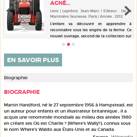
AGNÈ...
Livre | Leprêtre, Jean-Marc | Editeur : De La
Martinière Jeunesse. Paris | Année : 2012
L'enfant va découvrir et apprendre à
reconnaître tous les engins de la ferme. Ce
nouvel ouvrage, second de la collection sur
les engins, propose aux petits entre 3 et 6
ans leur premier documentaire illustré en
volume autour de th...
EN SAVOIR PLUS
Biographie
BIOGRAPHIE
Martin Handford
, né le 27 septembre 1956 à Hampstead, est
un auteur pour enfants et un illustrateur britannique ; il a
acquis une renommée mondiale au milieu des années 1980
en créant ses
Où est Charlie ?
(Where's Wally?), connus sous
le nom
Where's Waldo
aux États-Unis et au Canada.