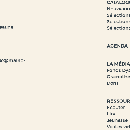
CATALOG
Nouveaut
Sélections
Sélections
veaune
Sélection
AGENDA
ue@mairie-
LA MÉDI
Fonds Dy
Grainoth
Dons
RESSOUR
Ecouter
Lire
Jeunesse
Visites vir