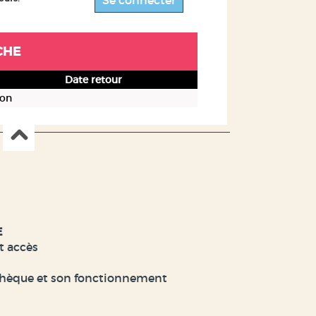
Se connecter
CHE
Date retour
yon
E
t accès
hèque et son fonctionnement