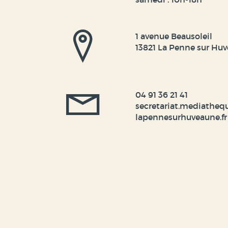
1 avenue Beausoleil
13821 La Penne sur Hu
04 91 36 21 41
secretariat.mediatheq
lapennesurhuveaune.fr