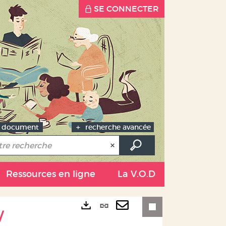
SE CONNECTER
u document
recherche avancée
Ressources en ligne
La V.O.D
Lien
/
Exports
permanent
Envoyer