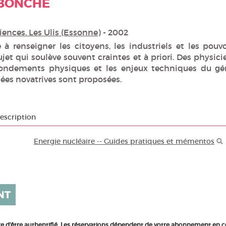
 BONCHE
ences. Les Ulis (Essonne)
- 2002
 à renseigner les citoyens, les industriels et les pouvo
ujet qui soulève souvent craintes et à priori. Des physici
fondements physiques et les enjeux techniques du gé
ées novatrives sont proposées.
escription
Energie nucléaire -- Guides pratiques et mémentos
NT
ire d'être authentifié. Les réservations dépendent de votre abonnement en c