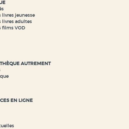
UE
és
 livres jeunesse
 livres adultes
s films VOD
ATHÈQUE AUTREMENT
s
èque
CES EN LIGNE
tuelles