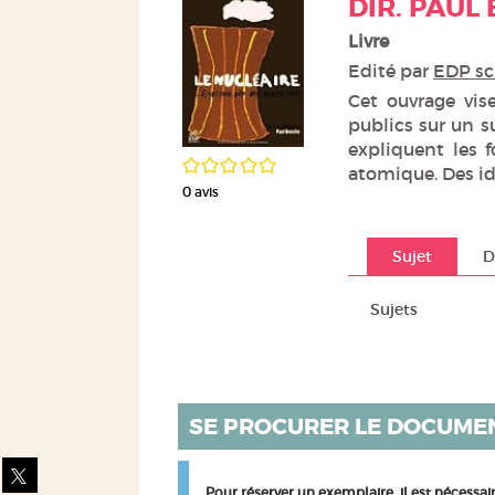
DIR. PAUL
Livre
Edité par
EDP sci
Cet ouvrage vise
publics sur un s
expliquent les 
/5
atomique. Des id
0
avis
Sujet
D
Sujets
SE PROCURER LE DOCUME
Partager
sur
Pour réserver un exemplaire, il est nécessa