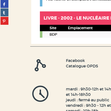
Partager
twitter
sur
(Nouvelle
Partager
facebook
fenêtre)
sur
(Nouvelle
LIVRE - 2002 - LE NUCLÉAIR
Partager
tumblr
fenêtre)
sur
(Nouvelle
Site
Emplacement
pinterest
fenêtre)
Livre
(Nouvelle
BDP
-
fenêtre)
2002
-
Le
Nucléaire
Facebook
expliqué
Catalogue OPDS
par
des
physiciens
/
dir.
mardi : 9h30-12h et 14h
Paul
et 14h-18h30
Bonche
jeudi : fermé au public
vendredi : 9h30 - 12h e
samedi : 10h-18h