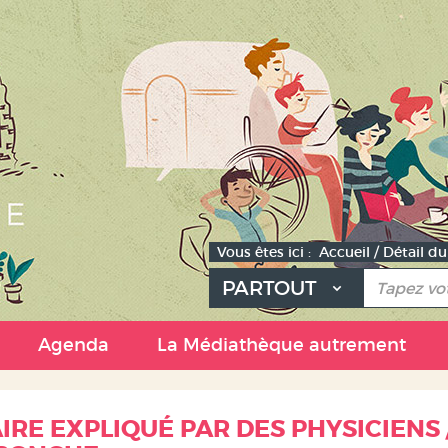
Vous êtes ici :
Accueil
/
Détail d
PARTOUT
e
Agenda
La Médiathèque autrement
IRE EXPLIQUÉ PAR DES PHYSICIENS 