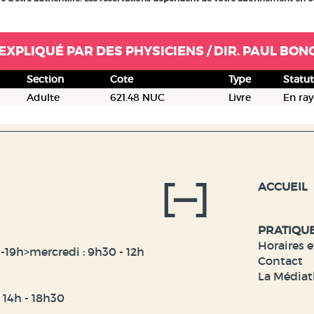
E EXPLIQUÉ PAR DES PHYSICIENS / DIR. PAUL BON
Section
Cote
Type
Statut
Adulte
621.48 NUC
Livre
En ra
ACCUEIL
PRATIQU
Horaires e
-19h>mercredi : 9h30 - 12h
Contact
La Médiat
t 14h - 18h30