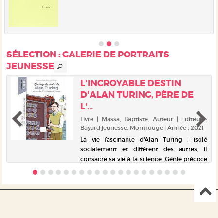
SÉLECTION
: GALERIE DE PORTRAITS
JEUNESSE
L'INCROYABLE DESTIN
D'ALAN TURING, PÈRE DE
L'...
|
|
Livre | Massa, Baptiste. Auteur | Editeur :
Bayard jeunesse. Montrouge | Année : 2021
e
La vie fascinante d'Alan Turing : isolé
t
socialement et différent des autres, il
u
consacre sa vie à la science. Génie précoce
x
des mathématiques, héros de la 2nde
s
guerre mondiale, il est surtout considéré
comme le "père de l'informat...