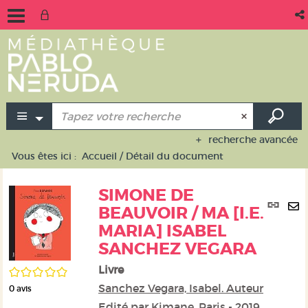
recherche avancée
Vous êtes ici :
Accueil
/
Détail du document
SIMONE DE
Lie
BEAUVOIR / MA [I.E.
per
En
MARIA] ISABEL
(No
pa
fen
SANCHEZ VEGARA
ma
Livre
/5
Sanchez Vegara, Isabel. Auteur
0
avis
Edité par
Kimane. Paris
- 2019