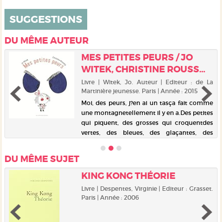
SUGGESTIONS
DU MÊME AUTEUR
MES PETITES PEURS / JO
WITEK, CHRISTINE ROUSS...
Livre | Witek, Jo. Auteur | Editeur : de La
Martinière jeunesse. Paris | Année : 2015
Moi, des peurs, j?en ai un tasça fait comme
une montagnetellement il y en a.Des petites
qui piquent, des grosses qui croquentdes
vertes, des bleues, des glaçantes, des
gluantes.Au secours, maman, papa !Les
revoilà !Dans un style t...
DU MÊME SUJET
KING KONG THÉORIE
Livre | Despentes, Virginie | Editeur : Grasset.
Paris | Année : 2006