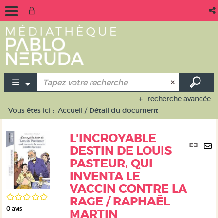
recherche avancée
Vous êtes ici :
Accueil
/
Détail du document
L'INCROYABLE
Lie
DESTIN DE LOUIS
per
En
PASTEUR, QUI
(No
pa
fen
INVENTA LE
ma
VACCIN CONTRE LA
/5
RAGE / RAPHAËL
0
avis
MARTIN