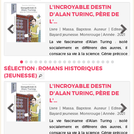
L'INCROYABLE DESTIN
D'ALAN TURING, PÈRE DE
L'...
|
|
Livre | Massa, Baptiste. Auteur | Editeur :
Bayard jeunesse. Montrouge | Année : 2021
e
La vie fascinante d'Alan Turing : isolé
t
socialement et différent des autres, il
u
consacre sa vie à la science. Génie précoce
x
des mathématiques, héros de la 2nde
s
guerre mondiale, il est surtout considéré
SÉLECTION
: ROMANS HISTORIQUES
comme le "père de l'informat...
(JEUNESSE)
L'INCROYABLE DESTIN
D'ALAN TURING, PÈRE DE
L'...
s
Livre | Massa, Baptiste. Auteur | Editeur :
Bayard jeunesse. Montrouge | Année : 2021
La vie fascinante d'Alan Turing : isolé
socialement et différent des autres, il
consacre sa vie à la science. Génie précoce