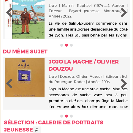
Livre | Martin, Raphaël (1974-....). Auteur |
Editeur : Bayard jeunesse. Montrouge |
Année : 2022
La vie de Saint-Exupéry commence dans
une famille aristocrate désargentée du côté
de Lyon. Très tôt passionné par les avions,
Antoine passe son baptême de l'air en 1912
et apprend à piloter à l'armée. Il obtient son
DU MÊME SUJET
brevet de pilo...
JOJO LA MACHE / OLIVIER
DOUZOU
Livre | Douzou, Olivier. Auteur | Editeur : Ed.
du Rouergue. Rodez | Année : 1993
Jojo la Mache est une vraie vache. Mais ses
accessoires de vache vont peu à peu
prendre la clef des champs. Jojo la Mache
s'en trouve alors fort démunie, mais c'est
ainsi que commence son grand voyage, du
plancher des vaches vers ...
SÉLECTION
: GALERIE DE PORTRAITS
JEUNESSE