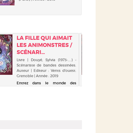
LA FILLE QUI AIMAIT
AU CO
LES ANIMONSTRES /
ZOORI
SCÉNARI...
SCÉNAR
Livre | Douyé, Sylvia (1973-....) -
Livre | Do
Scénariste de bandes dessinées.
Scénarist
Auteur | Editeur : Vents d'ouest.
Auteur | 
Grenoble | Année : 2019
Grenoble 
Entrez dans le monde des
Entrez 
créatures fantastiques !Les élèves
créatu
poursuivent leur stage de
!Mainten
fantasticologie chez le
sait enfi
professeur Archibald Balzar. Mais
êtres viva
Sorceline est rongée par la
on se de
culpabilité. En effet, comme elle
coupable
pense être responsable d...
Willa tente