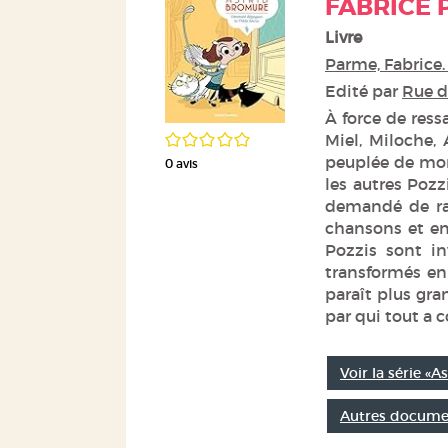
FABRICE
Livre
Parme, Fabrice.
Edité par
Rue d
À force de ress
/5
Miel, Miloche, 
peuplée de mons
0
avis
les autres Pozz
demandé de rac
chansons et en 
Pozzis sont in
transformés en
paraît plus gran
par qui tout a 
Voir la série «
Autres documen