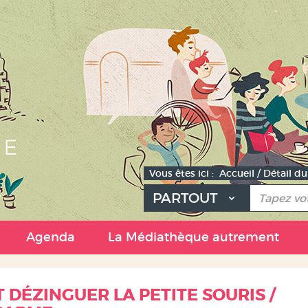
Vous êtes ici :
Accueil
/
Détail d
PARTOUT
e
Agenda
La Médiathèque autrement
DÉZINGUER LA PETITE SOURIS /