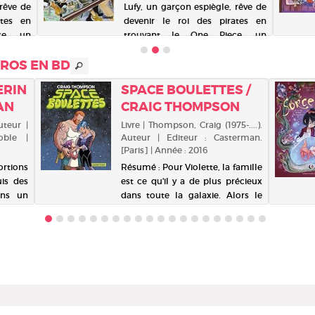
 rêve de
Lufy, un garçon espiègle, rêve de
ates en
devenir le roi des pirates en
ce, un
trouvant le One Piece, un
alé par
fabuleux trésor. Il a avalé par
ROS EN BD
niaque
mégarde un fruit démoniaque
 homme-
qui l'a transformé en homme-
 ERIN
SPACE BOULETTES /
 capable
caoutchouc. Depuis il est capable
IAN
CRAIG THOMPSON
de contorsionner s...
Auteur |
Livre | Thompson, Craig (1975-....).
oble |
Auteur | Editeur : Casterman.
[Paris] | Année : 2016
rtions
Résumé : Pour Violette, la famille
uis des
est ce qu'il y a de plus précieux
ans un
dans toute la galaxie. Alors le
ue, un
jour où son père disparaît au
allure
cours d'une mission dangereuse,
par une
hors de question d'attendre
om de
sagement son retour : oubliant
u même
toute pr...