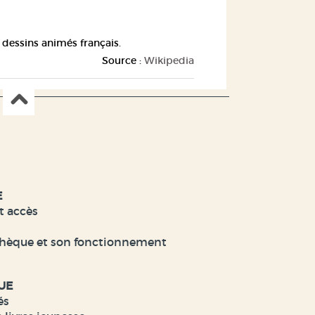
 dessins animés français.
Source :
Wikipedia
E
t accès
hèque et son fonctionnement
UE
és