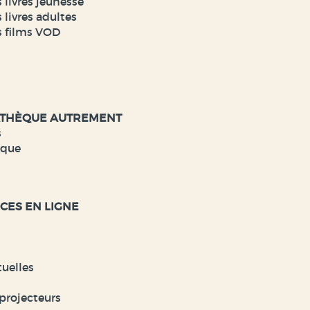
 livres jeunesse
 livres adultes
s films VOD
ATHÈQUE AUTREMENT
s
èque
CES EN LIGNE
tuelles
projecteurs