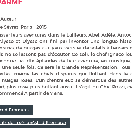
 PARME
 Auteur
e Sèvres. Paris
- 2015
asser leurs aventures dans le Lailleurs, Abel, Adèle, Antoc
Alysse et Ulysse ont fini par inventer une longue histoi
tres, de nuages aux yeux verts et de soleils à l'envers 
is ne se lassent pas d'écouter. Ce soir, le chef Ignace leu
onter les dix épisodes de leur aventure, en musique,
une seule fois. Ce sera la Grande Représentation. Tous 
vités, même les chefs disparus qui flottent dans le c
 nuages roses. L'un d'entre eux se démarque des autres,
d, plus rose, plus brillant aussi. Il s'agit du Chef Pozzi, c
commencé'A partir de 7 ans.
Astrid Bromure»
ts de la série «Astrid Bromure»