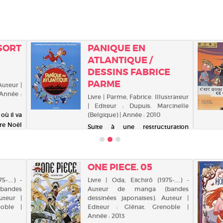
SORT
PANIQUE EN
ATLANTIQUE /
DESSINS FABRICE
PARME
Auteur |
 Année :
Livre | Parme, Fabrice. Illustrateur
| Editeur : Dupuis. Marcinelle
où il va
(Belgique) | Année : 2010
ère Noël
Suite à une restructuration
ntation
économique, Spirou quitte le
si dans
Moustic Hôtel pour devenir
urer un
groom sur un transatlantique.
 : une
ONE PIECE. 05
Son premier (et dernier) voyage
est perturbé par de nombreux
-....) -
Livre | Oda, Eiichirô (1975-....) -
incidents et par les exigences
andes
Auteur de manga (bandes
d'une clientèle de milli...
uteur |
dessinées japonaises). Auteur |
noble |
Editeur : Glénat. Grenoble |
Année : 2013