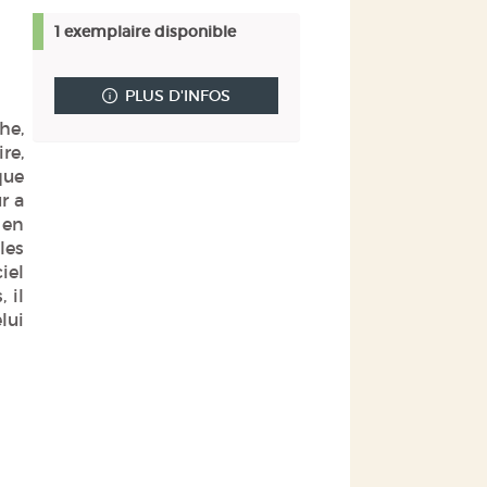
(Nouvelle
par
1 exemplaire disponible
fenêtre)
mail
PLUS D'INFOS
he,
re,
que
r a
 en
les
iel
 il
elui