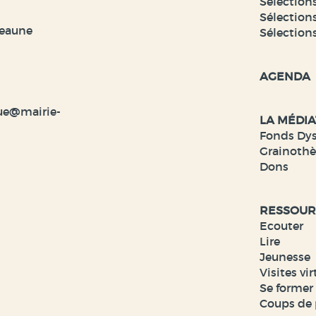
Sélections
Sélections
veaune
Sélection
AGENDA
ue@mairie-
LA MÉDI
Fonds Dy
Grainoth
Dons
RESSOUR
Ecouter
Lire
Jeunesse
Visites vir
Se former
Coups de 