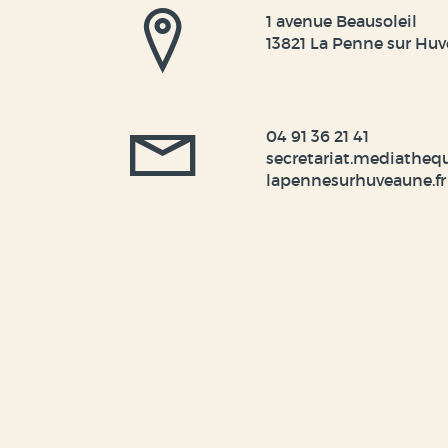
1 avenue Beausoleil
13821 La Penne sur Hu
04 91 36 21 41
secretariat.mediatheq
lapennesurhuveaune.fr