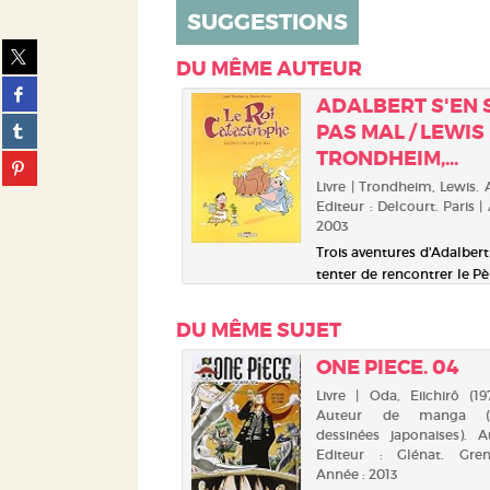
-
SUGGESTIONS
Comment
Partager
dézinguer
DU MÊME AUTEUR
sur
la
Partager
twitter
petite
ADALBERT S'EN 
sur
(Nouvelle
souris
Partager
PAS MAL / LEWIS
facebook
fenêtre)
/
sur
(Nouvelle
TRONDHEIM,...
Partager
Fabrice
tumblr
fenêtre)
sur
Parme
Livre | Trondheim, Lewis. 
(Nouvelle
pinterest
Editeur : Delcourt. Paris |
fenêtre)
(Nouvelle
2003
fenêtre)
Trois aventures d'Adalbert 
tenter de rencontrer le P
pour savoir si son alime
est équilibrée, mais aus
DU MÊME SUJET
l'intention de se proc
animal de compagnie
ONE PIECE. 04
plante carnivore...
Livre | Oda, Eiichirô (1975
Auteur de manga (b
dessinées japonaises). A
Editeur : Glénat. Gre
Année : 2013