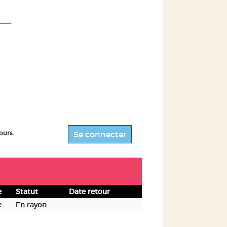
ours.
Se connecter
e
Statut
Date retour
e
En rayon