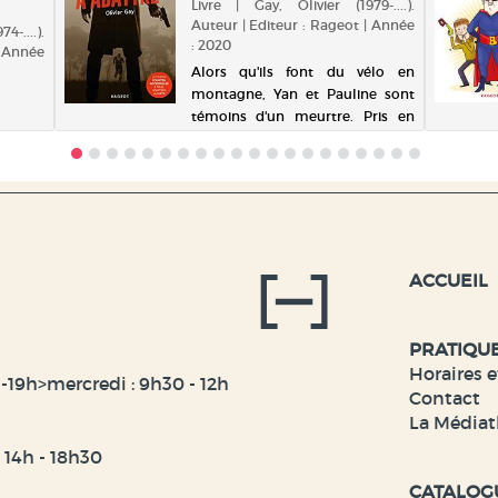
Livre | Gay, Olivier (1979-....).
Auteur | Editeur : Rageot | Année
4-....).
: 2020
| Année
Alors qu'ils font du vélo en
montagne, Yan et Pauline sont
témoins d'un meurtre. Pris en
chasse par les tueurs, ils
parviennent de justesse à
s'échapper. Les preuves qu'ils ont
récoltées dans l'urgence sont
inexploitables, et au p...
ACCUEIL
PRATIQU
Horaires e
-19h>mercredi : 9h30 - 12h
Contact
La Médiat
t 14h - 18h30
CATALOG