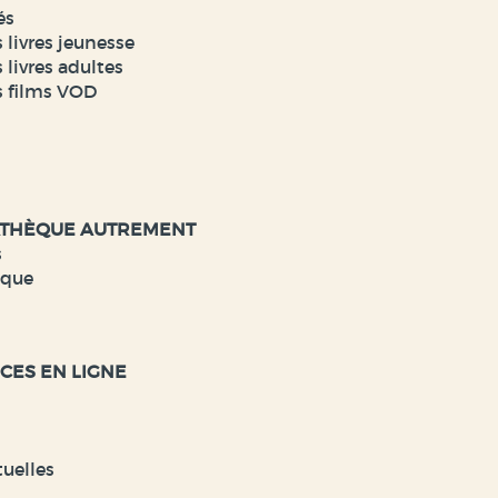
és
 livres jeunesse
 livres adultes
s films VOD
ATHÈQUE AUTREMENT
s
èque
CES EN LIGNE
tuelles