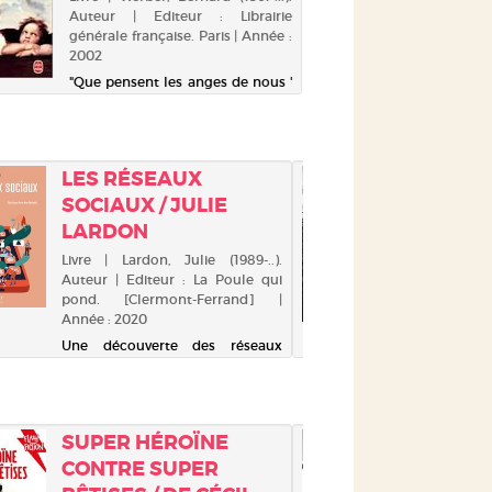
Auteur | Editeur : Librairie
générale française. Paris | Année :
2002
"Que pensent les anges de nous '
Que peuvent-ils faire pour nous
aider ' Lorsque Michael Pinson
(stupidement tué dans un
accident d'avion) a passé avec
LES RÉSEAUX
LA CI
succès l'épreuve de la 'pesée des
SOCIAUX / JULIE
OUBLI
âmes', il a accédé au royaume
LARDON
KASHI
des anges. Le ...
Livre | Lardon, Julie (1989-..).
Livre |
Auteur | Editeur : La Poule qui
(1953-...
pond. [Clermont-Ferrand] |
Romans Y
Année : 2020
2021
Une découverte des réseaux
Découvrez
sociaux qui mêle les
en France 
informations scientifiques et
le chef
historiques ainsi que des
Miyazaki,
réflexions sur les pratiques
Partie se
SUPER HÉROÏNE
SAUVO
numériques. L'auteure expose la
pour les 
CONTRE SUPER
LES OC
création d'Arpanet et d'Internet,
dans un é