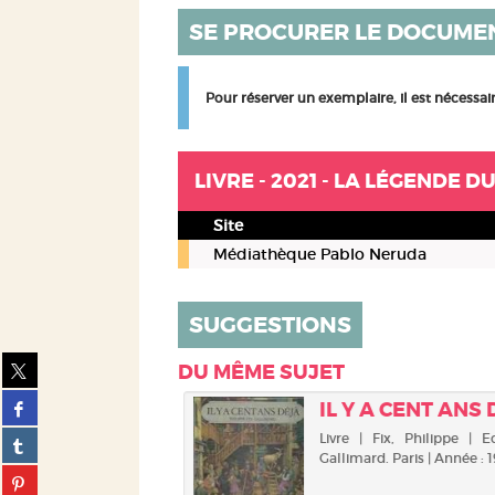
SE PROCURER LE DOCUME
Pour réserver un exemplaire, il est nécessa
LIVRE - 2021 - LA LÉGENDE 
Site
Livre
Médiathèque Pablo Neruda
-
2021
-
SUGGESTIONS
La
légende
Partager
DU MÊME SUJET
du
sur
Partager
jardin
IL Y A CENT ANS
twitter
sur
des
(Nouvelle
Partager
Livre | Fix, Philippe | E
facebook
ombres
fenêtre)
Gallimard. Paris | Année : 
sur
(Nouvelle
/
Partager
tumblr
fenêtre)
Yann