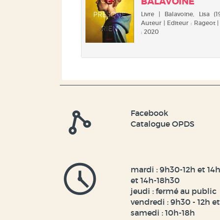
. 3 / BEN GU...
BALAVOINE
| Guterson, Ben. Auteur |
Livre | Balavoine, Lisa (197
 : Albin Michel | Année :
Auteur | Editeur : Rageot 
: 2020
n long hiver, le printemps
 à Winterhouse Hôtel, et la
de la neige ne manque pas
ler les derniers mystères
xtraordinaire demeure...
s que les pouvoirs
beth sont de plus en plus
Facebook
...
Catalogue OPDS
mardi : 9h30-12h et 14h
et 14h-18h30
jeudi : fermé au public
vendredi : 9h30 - 12h e
samedi : 10h-18h