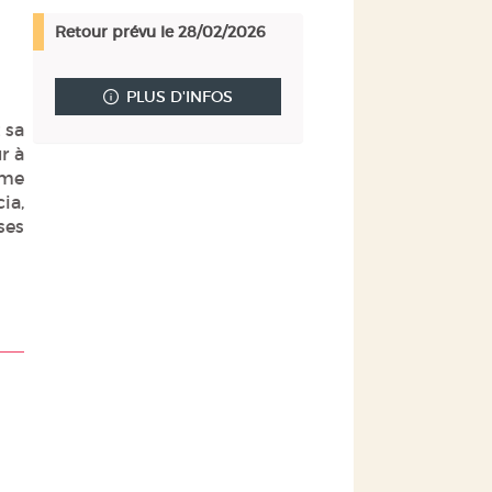
(Nouvelle
par
Retour prévu le 28/02/2026
fenêtre)
mail
PLUS D'INFOS
 sa
r à
mme
cia,
ses