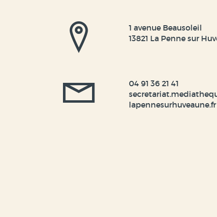
1 avenue Beausoleil
13821 La Penne sur Hu
04 91 36 21 41
secretariat.mediatheq
lapennesurhuveaune.fr