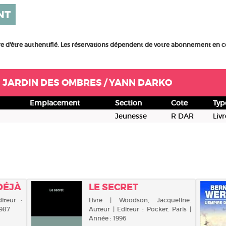
NT
ire d'être authentifié. Les réservations dépendent de votre abonnement en c
DU JARDIN DES OMBRES / YANN DARKO
Emplacement
Section
Cote
Typ
Jeunesse
R DAR
Livr
 DÉJÀ
LE SECRET
diteur :
Livre | Woodson, Jacqueline.
1987
Auteur | Editeur : Pocket. Paris |
Année : 1996