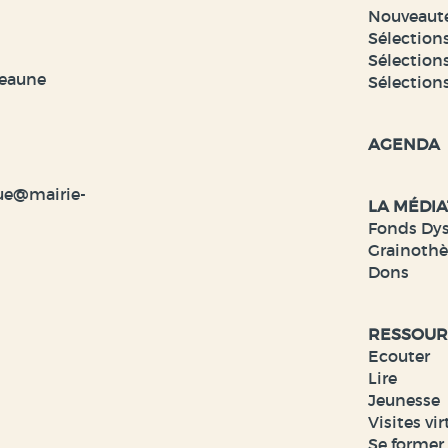
Nouveaut
Sélections
Sélections
veaune
Sélection
AGENDA
ue@mairie-
LA MÉDI
Fonds Dy
Grainoth
Dons
RESSOUR
Ecouter
Lire
Jeunesse
Visites vir
Se former