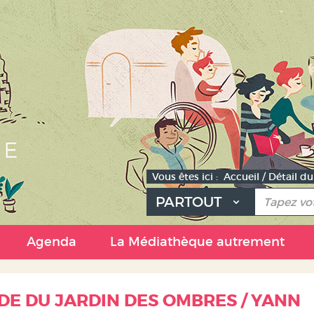
Vous êtes ici :
Accueil
/
Détail d
PARTOUT
e
Agenda
La Médiathèque autrement
DE DU JARDIN DES OMBRES / YANN