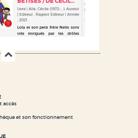
BÊTISES / DE CÉCIL...
MANUEL
les principes du web participat...
la bru...
Livre | Alix, Cécile (1972-...). Auteur
Livre | V
| Editeur : Rageot Editeur | Année
| Editeur 
: 2021
: 2018
Lola et son petit frère Nelio sont
très intrigués par les drôles
d'éclairs qui s'échappent de la
fenêtre de leur voisine, Mme
Banet. Décidés à élucider ce
mystère, ils s'introduisent chez
elle en catimini et découvrent
qu'el...
E
t accès
hèque et son fonctionnement
UE