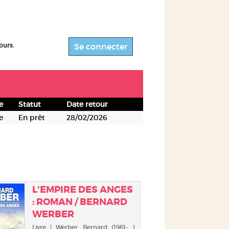
ours.
Se connecter
e
Statut
Date retour
e
En prêt
28/02/2026
L'EMPIRE DES ANGES
: ROMAN / BERNARD
WERBER
Livre | Werber, Bernard (1961-...).