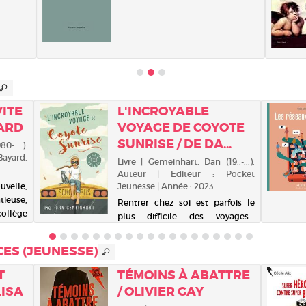
VITE
L'INCROYABLE
RARD
VOYAGE DE COYOTE
SUNRISE / DE DA...
0-....).
ayard.
Livre | Gemeinhart, Dan (19..-...).
Auteur | Editeur : Pocket
velle,
Jeunesse | Année : 2023
ieuse,
Rentrer chez soi est parfois le
collège
plus difficile des voyages...
n, son
Coyote, douze ans, vit avec
elle se
Rodeo, son père, dans un bus
CES (JEUNESSE)
solaire
scolaire. Ensemble, ils sillonnent
ivalité
les États-Unis au gré de leurs
T
TÉMOINS À ABATTRE
envies, embarquant parfois
LISA
/ OLIVIER GAY
quelques autostop...