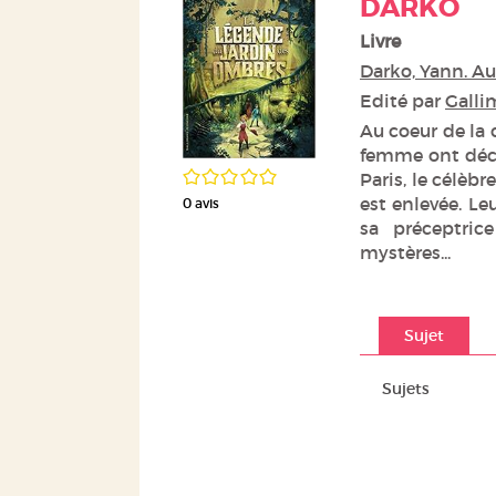
DARKO
Livre
Darko, Yann. Au
Edité par
Galli
Au coeur de la 
femme ont déco
/5
Paris, le célè
est enlevée. Leu
0
avis
sa préceptric
mystères...
Sujet
Sujets