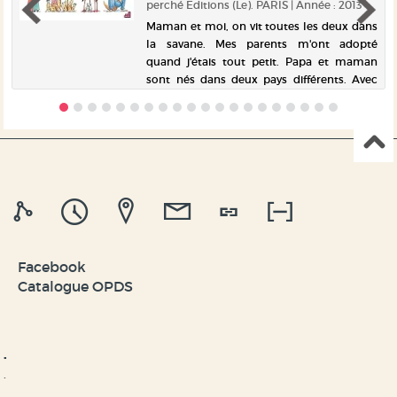
perché Editions (Le). PARIS | Année : 2013
,
Maman et moi, on vit toutes les deux dans
à
la savane. Mes parents m'ont adopté
e
quand j'étais tout petit. Papa et maman
a
sont nés dans deux pays différents. Avec
s
mes deux papas, on va souvent au musée.
Nous, on n'a pas d'enfant. Les ...
Facebook
Catalogue OPDS
.
.