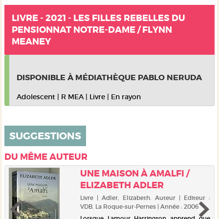
LIVRE - 2021 - LES FILLES REBELLES DU
PENSIONNAT NOTRE-DAME / FLYNN
MEANEY
DISPONIBLE À MÉDIATHÈQUE PABLO NERUDA
Adolescent
|
R MEA
|
Livre
|
En rayon
SUGGESTIONS
DU MÊME AUTEUR
UNE MAISON À AMALFI /
ELIZABETH ADLER
Livre | Adler, Elizabeth. Auteur | Editeur :
VDB. La Roque-sur-Pernes | Année : 2006
Lorsque Lamour Harrington apprend que