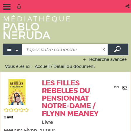
recherche avancée
Vous êtes ici :
Accueil
/
Détail du document
LES FILLES
Lie
REBELLES DU
per
En
PENSIONNAT
(No
pa
fen
NOTRE-DAME /
ma
/5
FLYNN MEANEY
0
avis
Livre
Meaney, Flynn. Auteur