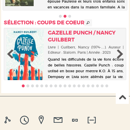
épouse Paulette et leurs trois enfants sont
en vacances dans la maison familiale. A la
plage, Frank est frappé par l'apparence de
sa cadette. A 13 ans, ...
SÉLECTION
: COUPS DE COEUR
GAZELLE PUNCH / NANCY
GUILBERT
|
Livre | Guilbert, Nancy (1974-....). Auteur |
Editeur : Slalom. Paris | Année : 2023
s
Quand les difficultés de la vie font éclore
s
de belles histoires. Gazelle Punch : coup
l
utilisé en boxe pour mettre K.O. À 15 ans,
e
Dempsey et Livia sont abîmés par la vie.
,
Violette, 50 ans, les accueille chez elle pour
15 jours. Ell...