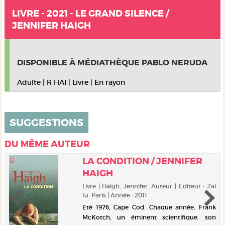
LIVRE - 2021 - LE GRAND SILENCE /
JENNIFER HAIGH
DISPONIBLE À MÉDIATHÈQUE PABLO NERUDA
Adulte
|
R HAI
|
Livre
|
En rayon
SUGGESTIONS
DU MÊME AUTEUR
LA CONDITION / JENNIFER
HAIGH
Livre | Haigh, Jennifer. Auteur | Editeur : J'ai
lu. Paris | Année : 2011
Eté 1976, Cape Cod. Chaque année, Frank
McKotch, un éminent scientifique, son