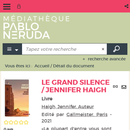
recherche avancée
Vous êtes ici :
Accueil
/
Détail du document
LE GRAND SILENCE
Lie
/ JENNIFER HAIGH
per
En
(No
Livre
pa
fen
ma
Haigh, Jennifer. Auteur
Edité par
Gallmeister. Paris
-
2021
/5
«La plupart d'entre vous sont
0
avis