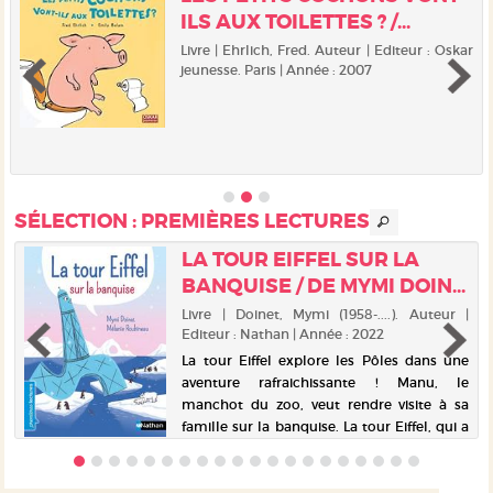
ILS AUX TOILETTES ? /...
Livre | Ehrlich, Fred. Auteur | Editeur : Oskar
jeunesse. Paris | Année : 2007
SÉLECTION
: PREMIÈRES LECTURES
LA TOUR EIFFEL SUR LA
BANQUISE / DE MYMI DOIN...
r
Livre | Doinet, Mymi (1958-....). Auteur |
Editeur : Nathan | Année : 2022
.
La tour Eiffel explore les Pôles dans une
e
aventure rafraichissante ! Manu, le
e
manchot du zoo, veut rendre visite à sa
…
famille sur la banquise. La tour Eiffel, qui a
e
toujours des fourmis dans les piliers, lui
propose de l'emmener !...