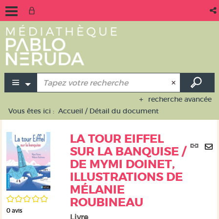
recherche avancée
Vous êtes ici :
Accueil
/
Détail du document
LA TOUR EIFFEL
Lie
SUR LA BANQUISE /
per
En
DE MYMI DOINET,
(No
pa
fen
ILLUSTRATIONS DE
ma
MÉLANIE
/5
ROUBINEAU
0
avis
Livre