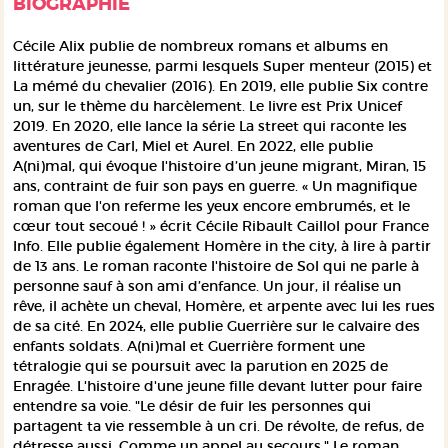
BIOGRAPHIE
Cécile Alix publie de nombreux romans et albums en
littérature jeunesse, parmi lesquels
Super menteur
(2015) et
La mémé du chevalier
(2016). En 2019, elle publie
Six contre
un
, sur le thème du harcèlement. Le livre est Prix Unicef
2019. En 2020, elle lance la série
La street
qui raconte les
aventures de Carl, Miel et Aurel. En 2022, elle publie
A(ni)mal
, qui évoque l'histoire d’un jeune migrant, Miran, 15
ans, contraint de fuir son pays en guerre. « Un magnifique
roman que l'on referme les yeux encore embrumés, et le
cœur tout secoué ! » écrit Cécile Ribault Caillol pour
France
Info
. Elle publie également
Homère in the city
, à lire à partir
de 13 ans. Le roman raconte l'histoire de Sol qui ne parle à
personne sauf à son ami d’enfance. Un jour, il réalise un
rêve, il achète un cheval, Homère, et arpente avec lui les rues
de sa cité. En 2024, elle publie
Guerrière
sur le calvaire des
enfants soldats. A(ni)mal et Guerrière forment une
tétralogie qui se poursuit avec la parution en 2025 de
Enragée. L'histoire d'une jeune fille devant lutter pour faire
entendre sa voie. "Le désir de fuir les personnes qui
partagent ta vie ressemble à un cri. De révolte, de refus, de
détresse aussi. Comme un appel au secours." Le roman