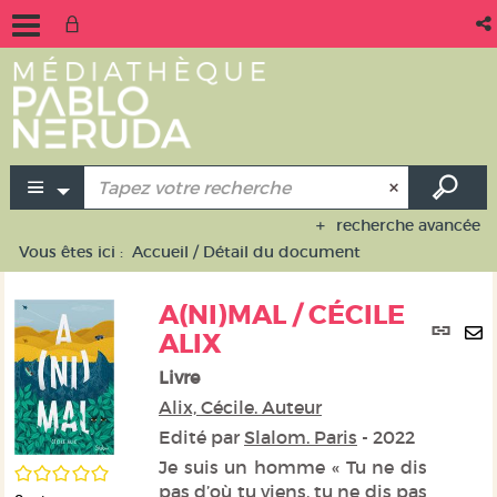
recherche avancée
Vous êtes ici :
Accueil
/
Détail du document
A(NI)MAL / CÉCILE
Lie
ALIX
per
En
(No
Livre
pa
fen
ma
Alix, Cécile. Auteur
Edité par
Slalom. Paris
- 2022
Je suis un homme « Tu ne dis
/5
pas d’où tu viens, tu ne dis pas