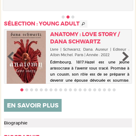
SÉLECTION
: YOUNG ADULT
ANATOMY : LOVE STORY /
DANA SCHWARTZ
|
Livre | Schwartz, Dana. Auteur | Editeur :
Albin Michel. Paris | Année : 2022
t
Édimbourg, 1817.Hazel est une jeune
r
aristocrate à l'avenir tout tracé. Promise à
s
un cousin, son rôle est de se préparer à
a
devenir une épouse dévouée et soumise.
a
Pourtant, Hazel rejette cette fatalité.
Passionnée de médecine et asp...
EN SAVOIR PLUS
Biographie