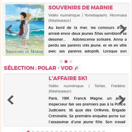
SOUVENIRS DE MARNIE
Vidéo numérique | Yonebayashi, Hiromasa
(Réalisateur)
Au bord de la mer, les contours d'une
amitié entre deux jeunes filles semblent se
dessiner... Adolescente solitaire, Anna a
perdu ses parents très jeune, et vit en ville
avec ses parents adoptifs. Lorsque son
asthme...
SÉLECTION
: POLAR - VOD
L'AFFAIRE SK1
o
Vidéo numérique | Tellier, Frédéric
(Réalisateur)
s
Paris, 1991. Franck Magne, un jeune
e
inspecteur fait ses premiers pas à la Police
e
Judiciaire, 36 quai des Orfèvres, Brigade
e
Criminelle. Sa première enquête porte sur
e
l’assassinat d’une jeune fille. Son travail
l’amène à étudier des...