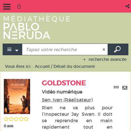
recherche avancée
Vous êtes ici :
Accueil
/
Détail du document
GOLDSTONE
Lie
per
Vidéo numérique
En
(No
Sen, Ivan (Réalisateur)
pa
fen
ma
Rien ne va plus pour
l’inspecteur Jay Swan. Il doit
/5
se reprendre en main
0
avis
rapidement tout en