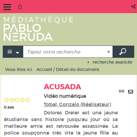
recherche avancée
Vous êtes ici :
Accueil
/
Détail du document
ACUSADA
Lie
per
Vidéo numérique
En
/5
(No
Tobal, Gonzalo (Réalisateur)
pa
0
avis
fen
ma
Dolores Dreier est une jeune
étudiante sans histoire jusqu’au jour où sa
meilleure amie est retrouvée assassinée. La
police soupçonne très vite la jeune fille au