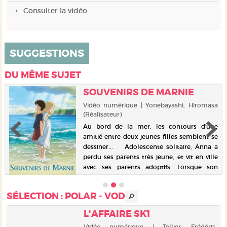
Consulter la vidéo
SUGGESTIONS
DU MÊME SUJET
SOUVENIRS DE MARNIE
Vidéo numérique | Yonebayashi, Hiromasa
(Réalisateur)
Au bord de la mer, les contours d'une
amitié entre deux jeunes filles semblent se
dessiner... Adolescente solitaire, Anna a
perdu ses parents très jeune, et vit en ville
avec ses parents adoptifs. Lorsque son
asthme...
SÉLECTION
: POLAR - VOD
L'AFFAIRE SK1
o
Vidéo numérique | Tellier, Frédéric