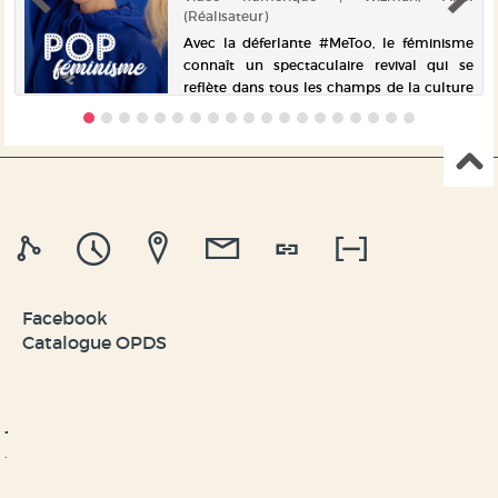
e
(Réalisateur)
n
Avec la déferlante #MeToo, le féminisme
e
connaît un spectaculaire revival qui se
.
reflète dans tous les champs de la culture
e
pop. Effet de mode ou révolution ? Narrée
par Aïssa Maïga, une plongée réjouissante
dans ce foisonnant...
Facebook
Catalogue OPDS
.
.