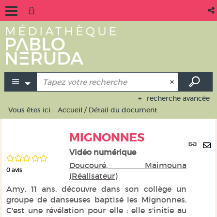
recherche avancée
Vous êtes ici :
Accueil
/
Détail du document
MIGNONNES
Lie
per
Vidéo numérique
En
/5
(No
Doucouré, Maimouna
pa
0
avis
fen
(Réalisateur)
ma
Amy, 11 ans, découvre dans son collège un
groupe de danseuses baptisé les Mignonnes.
C'est une révélation pour elle : elle s'initie au