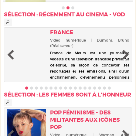
asthme...
SÉLECTION
: RÉCEMMENT AU CINEMA - VOD
FRANCE
n
Vidéo numérique | Dumont, Bruno
(Réalisateur)
t
France de Meurs est une journaliste
n
vedette d'une télévision française privée. Sa
a
célébrité, sa façon de concevoir ses
n
reportages et ses émissions, ainsi qu'un
e
enchaînement d'événements personnels
vont entraîner une remise en caus...
SÉLECTION
: LES FEMMES SONT À L'HONNEUR
POP FÉMINISME - DES
MILITANTES AUX ICÔNES
POP
s
Vidéo numérique | Wizman, Ariel