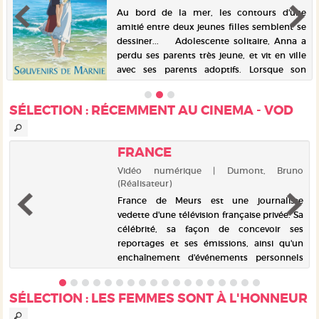
Au bord de la mer, les contours d'une
amitié entre deux jeunes filles semblent se
dessiner... Adolescente solitaire, Anna a
perdu ses parents très jeune, et vit en ville
avec ses parents adoptifs. Lorsque son
asthme...
SÉLECTION
: RÉCEMMENT AU CINEMA - VOD
FRANCE
n
Vidéo numérique | Dumont, Bruno
(Réalisateur)
t
France de Meurs est une journaliste
n
vedette d'une télévision française privée. Sa
a
célébrité, sa façon de concevoir ses
n
reportages et ses émissions, ainsi qu'un
e
enchaînement d'événements personnels
vont entraîner une remise en caus...
SÉLECTION
: LES FEMMES SONT À L'HONNEUR