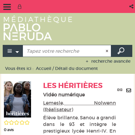
recherche avancée
Vous êtes ici :
Accueil
/
Détail du document
LES HÉRITIÈRES
Lie
per
Vidéo numérique
En
(No
Lemesle, Nolwenn
pa
fen
(Réalisateur)
ma
Élève brillante, Sanou a grandi
/5
dans le 93 et intègre le
0
avis
prestigieux lycée Henri-IV. En