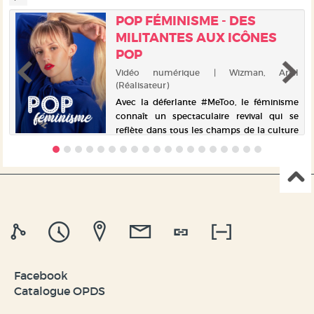
POP FÉMINISME - DES
MILITANTES AUX ICÔNES
POP
s
Vidéo numérique | Wizman, Ariel
e
(Réalisateur)
n
Avec la déferlante #MeToo, le féminisme
e
connaît un spectaculaire revival qui se
.
reflète dans tous les champs de la culture
e
pop. Effet de mode ou révolution ? Narrée
par Aïssa Maïga, une plongée réjouissante
dans ce foisonnant...
Facebook
Catalogue OPDS