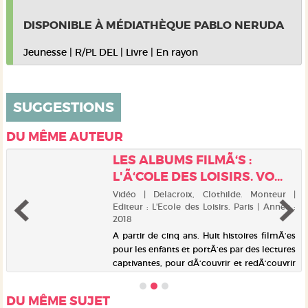
DISPONIBLE À MÉDIATHÈQUE PABLO NERUDA
Jeunesse
|
R/PL DEL
|
Livre
|
En rayon
SUGGESTIONS
DU MÊME AUTEUR
LES ALBUMS FILMÃ‘S :
L'Ã‘COLE DES LOISIRS. VO...
Vidéo | Delacroix, Clothilde. Monteur |
Editeur : L'Ecole des Loisirs. Paris | Année :
2018
A partir de cinq ans. Huit histoires filmÃ‘es
pour les enfants et portÃ‘es par des lectures
captivantes, pour dÃ‘couvrir et redÃ‘couvrir
les aventures sensibles, drÃ´les et
rocambolesques des petits hÃ‘ros de vos
DU MÊME SUJET
enfants : "Lolott...