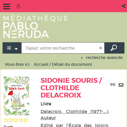
recherche avancée
Vous êtes ici :
Accueil
/
Détail du document
SIDONIE SOURIS /
Lie
CLOTHILDE
per
En
DELACROIX
(No
pa
fen
ma
Livre
Delacroix, Clothilde (1977-....).
Auteur
/5
Edité par
l'École des loisirs.
0
avis