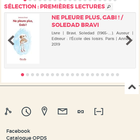
Cornouailles. Fascinée par la magnifique
SÉLECTION
: PREMIÈRES LECTURES
demeure des Cardew, vide ...
NE PLEURE PLUS, GABI ! /
SOLEDAD BRAVI
Livre | Bravi, Soledad (1965-....). Auteur |
Editeur : l'École des loisirs. Paris | Année :
2019
Facebook
Catalogue OPDS