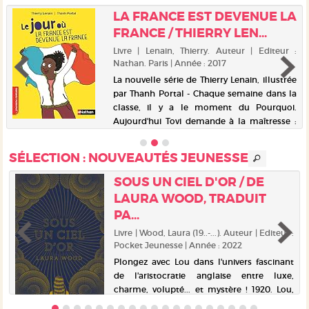
LA FRANCE EST DEVENUE LA
FRANCE / THIERRY LEN...
Livre | Lenain, Thierry. Auteur | Editeur :
Nathan. Paris | Année : 2017
La nouvelle série de Thierry Lenain, illustrée
par Thanh Portal - Chaque semaine dans la
classe, il y a le moment du Pourquoi.
Aujourd'hui Tovi demande à la maîtresse :
"Pourquoi tu es noire '" Tovi pense que, lui,
est blanc parc...
SÉLECTION
: NOUVEAUTÉS JEUNESSE
SOUS UN CIEL D'OR / DE
LAURA WOOD, TRADUIT
PA...
:
Livre | Wood, Laura (19..-...). Auteur | Editeur :
Pocket Jeunesse | Année : 2022
Plongez avec Lou dans l'univers fascinant
de l'aristocratie anglaise entre luxe,
charme, volupté... et mystère ! 1920. Lou,
dix-sept ans, habite dans une ferme des