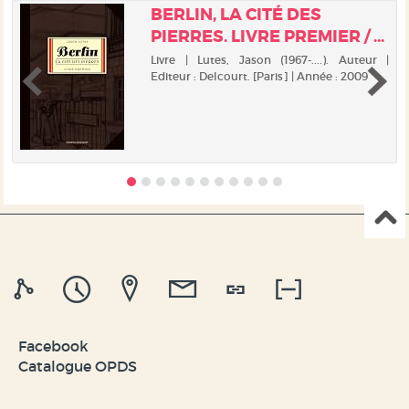
BERLIN, LA CITÉ DES
PIERRES. LIVRE PREMIER / ...
|
Livre | Lutes, Jason (1967-....). Auteur |
e
Editeur : Delcourt. [Paris] | Année : 2009
.
t
e
e
e
Facebook
Catalogue OPDS