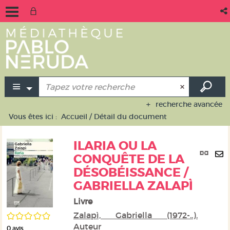
recherche avancée
Vous êtes ici :
Accueil
/
Détail du document
ILARIA OU LA
Lie
CONQUÊTE DE LA
per
En
DÉSOBÉISSANCE /
(No
pa
fen
GABRIELLA ZALAPÌ
ma
Livre
/5
Zalapì, Gabriella (1972-..).
Auteur
0
avis