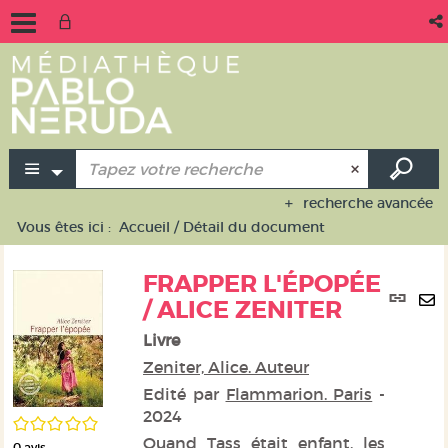
recherche avancée
Vous êtes ici :
Accueil
/
Détail du document
FRAPPER L'ÉPOPÉE
Lie
/ ALICE ZENITER
per
En
(No
Livre
pa
fen
ma
Zeniter, Alice. Auteur
Edité par
Flammarion. Paris
-
2024
/5
Quand Tass était enfant, les
0
avis