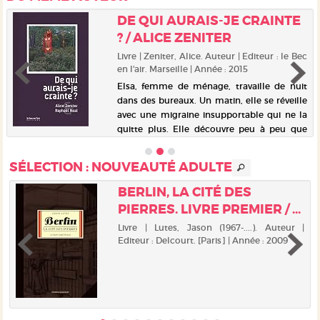
DE QUI AURAIS-JE CRAINTE
? / ALICE ZENITER
Livre | Zeniter, Alice. Auteur | Editeur : le Bec
en l'air. Marseille | Année : 2015
Elsa, femme de ménage, travaille de nuit
dans des bureaux. Un matin, elle se réveille
avec une migraine insupportable qui ne la
quitte plus. Elle découvre peu à peu que
cette douleur est due aux ondes
électromagnétiques. Lors d'un...
SÉLECTION
: NOUVEAUTÉ ADULTE
BERLIN, LA CITÉ DES
PIERRES. LIVRE PREMIER / ...
|
Livre | Lutes, Jason (1967-....). Auteur |
e
Editeur : Delcourt. [Paris] | Année : 2009
.
t
e
e